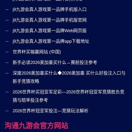
j9九游会真人游戏第一品牌手机版入口
j9九游会真人游戏第一品牌手机版官网
j9九游会真人游戏第一品牌Web网页版
j9九游会真人游戏第一品牌app下载地址
世界杯买输赢网站 (中国)
新手必读2026美加墨买什么→赛前投注参考
深度2026美加墨买什么◆2026美加墨 买什么好投注入口与
新手竞猜攻略
2026世界杯买冠亚军足彩—2026世界杯冠亚军竞猜胜负竞
猜与赔率投注参考
2026世界杯冠亚军投注—竞猜玩法解析
沟通九游会官方网站