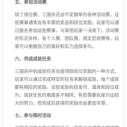
五、参加活动赛
除了排位赛，三国杀还会不定期举办各种活动赛，这
些赛事通常会有丰厚的奖品和段位奖励。玩家可以通
过报名参加这些赛事，与其他玩家一决高下。活动赛
的形式多样，有个人赛、团队赛、限定武将赛等，玩
家可以根据自己的喜好和实力选择参与。
六、完成成就任务
三国杀中的成就任务也是领取段位奖励的一种方式。
玩家可以通过完成特定的任务来解锁成就，每个成就
都有相应的奖励。这些奖励包括金币、道具和段位提
升。成就任务的难度各不相同，有些需要玩家付出较
大的努力，但完成后获得的奖励也会更加丰厚。
七、参与限时活动