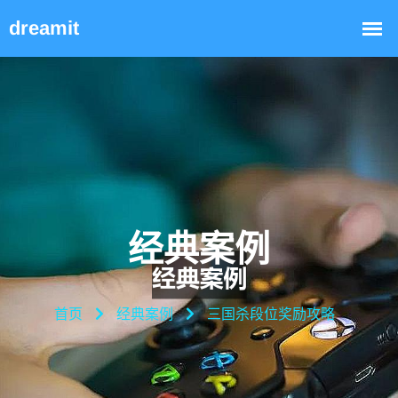
经典案例
首页
经典案例
三国杀段位奖励攻略