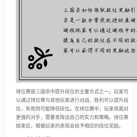
排位赛是三国杀中提升段位的主要方式之一。玩家可
以通过排位赛与其他玩家进行对战，胜利可以提升段
位，失败则可能降低段位。在排位赛中，玩家将面对
更强的对手，需要发挥出自己的实力和策略。排位赛
结束后，根据玩家的表现会给予相应的段位奖励。