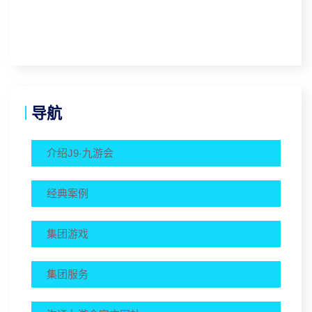
导航
介绍J9·九游会
经典案例
集团游戏
集团服务