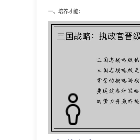
一、培养才能：