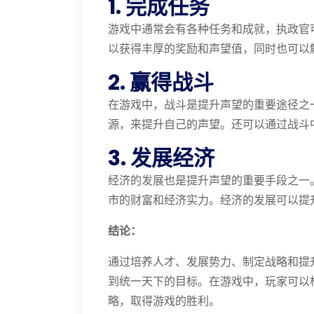
1. 完成任务
游戏中通常会有各种任务和成就，执政官
以获得丰厚的奖励和声望值，同时也可以
2. 赢得战斗
在游戏中，战斗是提升声望的重要途径之
源，来提升自己的声望。还可以通过战斗
3. 发展经济
经济的发展也是提升声望的重要手段之一
市的财富和经济实力。经济的发展可以提
结论：
通过培养人才、发展势力、制定战略和提
到统一天下的目标。在游戏中，玩家可以
略，取得游戏的胜利。