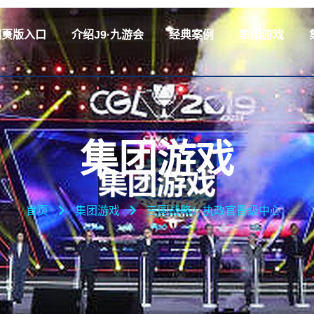
网页版入口
介绍J9·九游会
经典案例
集团游戏
集团游戏
首页
集团游戏
三国战略：执政官晋级中心