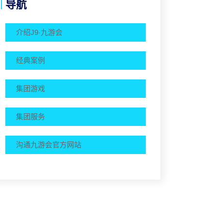
导航
介绍J9·九游会
经典案例
集团游戏
集团服务
沟通九游会官方网站