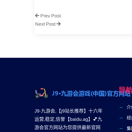
Prev Post
Next Post
导
介
J9·九游会,【j9站长推荐】十六年
经
运营,稳定,信誉【baidu.ag】💕九
游会官方网站为您提供最新官网
集