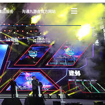
集团服务
沟通九游会官方网站