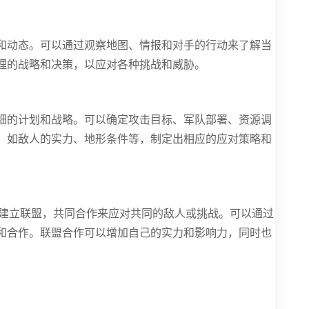
和动态。可以通过观察地图、情报和对手的行动来了解当
理的战略和决策，以应对各种挑战和威胁。
细的计划和战略。可以确定攻击目标、军队部署、资源调
，如敌人的实力、地形条件等，制定出相应的应对策略和
C建立联盟，共同合作来应对共同的敌人或挑战。可以通过
和合作。联盟合作可以增加自己的实力和影响力，同时也